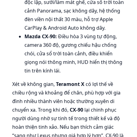
độc lập, sưởi/làm mát ghế, cửa sổ trời toàn
cảnh Panorama, sạc không dây, hệ thống
đèn viền nội thất 30 màu, hỗ trợ Apple
CarPlay & Android Auto không dây.
Mazda CX-90:
Điều hòa 3 vùng tự động,
camera 360 độ, gương chiếu hậu chống
chói, cửa sổ trời toàn cảnh, điều khiển
giọng nói thông minh, HUD hiển thị thông
tin trên kính lái.
Xét về không gian,
Teramont X
có lợi thế về
chiều rộng và khoảng để chân, phù hợp với gia
đình nhiều thành viên hoặc thường xuyên di
chuyển xa. Trong khi đó,
CX-90
lại chinh phục
người dùng nhờ sự tinh tế trong thiết kế và độ
hoàn thiện tinh xảo. Nếu bạn thích cảm giác
“sang như Lexus nhưng giá hợp lý hơn”, CX-90 là