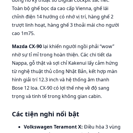
đồng hồ kỹ thuật số Digital Cockpit sắc nét.
Toàn bộ ghế bọc da cao cấp Vienna, ghế lái
chỉnh điện 14 hướng có nhớ vị trí, hàng ghế 2
trượt linh hoạt, hàng ghế 3 thoải mái cho người
cao 1m75.
Mazda CX-90
lại khiến người ngồi phải “wow”
nhờ sự tỉ mỉ trong hoàn thiện. Các chi tiết da
Nappa, gỗ thật và sợi chỉ Kakenui lấy cảm hứng
từ nghệ thuật thủ công Nhật Bản, kết hợp màn
hình giải trí 12.3 inch và hệ thống âm thanh
Bose 12 loa. CX-90 có lợi thế nhẹ về độ sang
trọng và tinh tế trong không gian cabin.
Các tiện nghi nổi bật
Volkswagen Teramont X:
Điều hòa 3 vùng