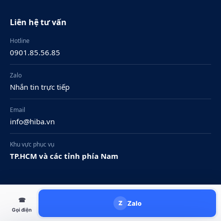
Liên hệ tư vấn
Hotline
0901.85.56.85
Zalo
Nhắn tin trực tiếp
Email
info@hiba.vn
Khu vực phục vụ
TP.HCM và các tỉnh phía Nam
© 2026 Volkswagen Royal. Nội dung mang tính tham khảo.
☎
Zalo
Z
Chính sách bảo mật
Điều khoản sử dụng
Gọi điện