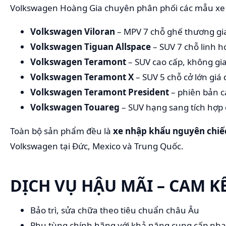
Volkswagen Hoàng Gia chuyên phân phối các mẫu xe 
Volkswagen Viloran
– MPV 7 chỗ ghế thương gia
Volkswagen Tiguan Allspace
– SUV 7 chỗ linh h
Volkswagen Teramont
– SUV cao cấp, không gia
Volkswagen Teramont X
– SUV 5 chỗ cở lớn giá 
Volkswagen Teramont President
– phiên bản c
Volkswagen Touareg
– SUV hạng sang tích hợp
Toàn bộ sản phẩm đều là
xe nhập khẩu nguyên chiế
Volkswagen tại Đức, Mexico và Trung Quốc.
DỊCH VỤ HẬU MÃI – CAM 
Bảo trì, sửa chữa theo tiêu chuẩn châu Âu
Phụ tùng chính hãng với khả năng cung cấp nh