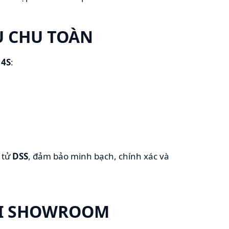
Ụ CHU TOÀN
ý
4S
:
 tử
DSS
, đảm bảo minh bạch, chính xác và
ẠI SHOWROOM