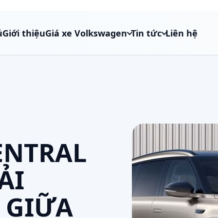
ủ
Giới thiệu
Giá xe Volkswagen
Tin tức
Liên hệ
ENTRAL
ẢI
 GIỮA