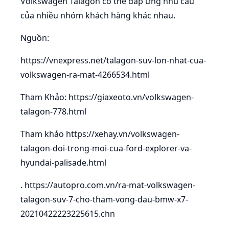
Volkswagen Talagon có thể đáp ứng nhu cầu
của nhiều nhóm khách hàng khác nhau.
Nguồn:
https://vnexpress.net/talagon-suv-lon-nhat-cua-
volkswagen-ra-mat-4266534.html
Tham Khảo: https://giaxeoto.vn/volkswagen-
talagon-778.html
Tham khảo https://xehay.vn/volkswagen-
talagon-doi-trong-moi-cua-ford-explorer-va-
hyundai-palisade.html
. https://autopro.com.vn/ra-mat-volkswagen-
talagon-suv-7-cho-tham-vong-dau-bmw-x7-
20210422223225615.chn