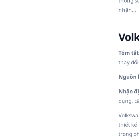
thông số
nhận…
Vol
Tóm tắt
thay đổi
Nguồn 
Nhận đị
dụng, cấ
Volkswa
thiết kế
trong ph