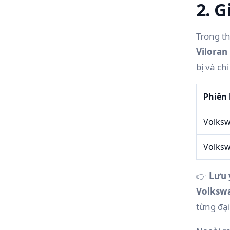
2. G
Trong t
Vilora
bị và ch
Phiên
Volksw
Volksw
👉
Lưu 
Volksw
từng đại 