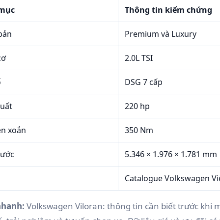
mục
Thông tin kiểm chứng
bản
Premium và Luxury
cơ
2.0L TSI
ố
DSG 7 cấp
uất
220 hp
n xoắn
350 Nm
hước
5.346 × 1.976 × 1.781 mm
Catalogue Volkswagen V
 nhanh:
Volkswagen Viloran: thông tin cần biết trước khi