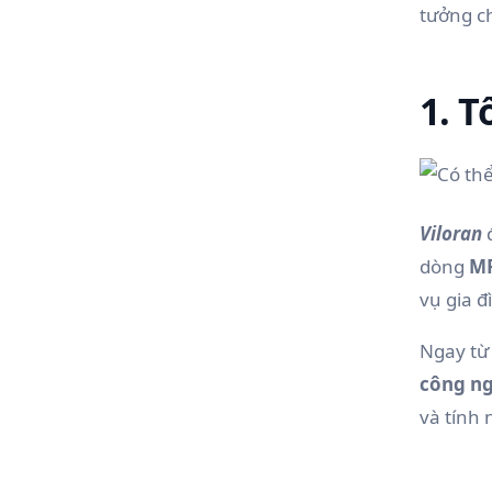
tưởng c
1. 
Viloran
dòng
MP
vụ gia đ
Ngay từ
công ngh
và tính 