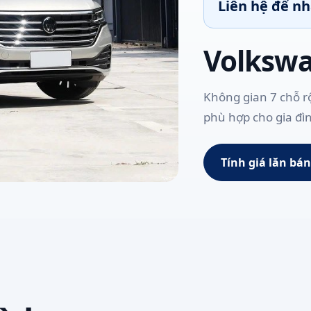
Liên hệ để n
Volkswa
Không gian 7 chỗ rộ
phù hợp cho gia đì
Tính giá lăn bá