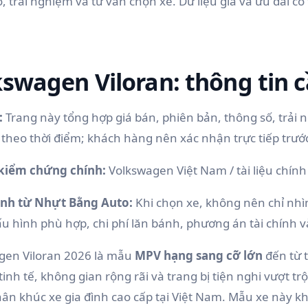
, trải nghiệm và tư vấn chọn xe. Dữ liệu giá và ưu đãi c
kswagen Viloran: thông tin 
:
Trang này tổng hợp giá bán, phiên bản, thông số, trải n
 theo thời điểm; khách hàng nên xác nhận trực tiếp trước
kiểm chứng chính:
Volkswagen Việt Nam / tài liệu chín
nh từ Nhựt Bằng Auto:
Khi chọn xe, không nên chỉ nhì
u hình phù hợp, chi phí lăn bánh, phương án tài chính và 
gen Viloran 2026 là mẫu
MPV hạng sang cỡ lớn
đến từ 
 tinh tế, không gian rộng rãi và trang bị tiện nghi vượt trộ
ân khúc xe gia đình cao cấp tại Việt Nam. Mẫu xe này kh