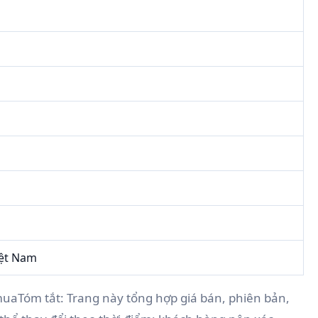
iệt Nam
 muaTóm tắt: Trang này tổng hợp giá bán, phiên bản,