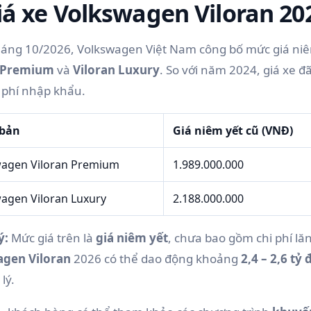
iá xe Volkswagen Viloran 20
háng 10/2026, Volkswagen Việt Nam công bố mức giá niêm
n Premium
và
Viloran Luxury
. So với năm 2024, giá xe đ
i phí nhập khẩu.
 bản
Giá niêm yết cũ (VNĐ)
agen Viloran Premium
1.989.000.000
agen Viloran Luxury
2.188.000.000
ý:
Mức giá trên là
giá niêm yết
, chưa bao gồm chi phí lă
agen Viloran
2026 có thể dao động khoảng
2,4 – 2,6 tỷ
lý.