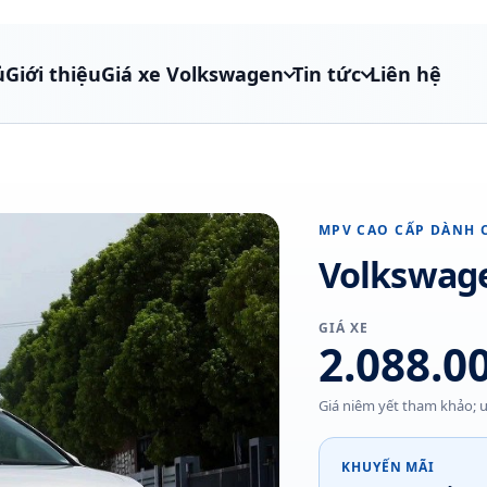
ủ
Giới thiệu
Giá xe Volkswagen
Tin tức
Liên hệ
MPV CAO CẤP DÀNH 
Volkswage
GIÁ XE
2.088.0
Giá niêm yết tham khảo; ư
KHUYẾN MÃI