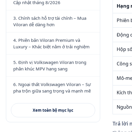
Cập nhật tháng 8/2026
Hạng 
3. Chính sách hỗ trợ tài chính – Mua
Phiên 
Viloran dễ dàng hơn
Động 
4. Phiên bản Viloran Premium và
Luxury – Khác biệt nằm ở trải nghiệm
Hộp s
5. Định vị Volkswagen Viloran trong
Công s
phân khúc MPV hạng sang
Mô-me
6. Ngoại thất Volkswagen Viloran – Sự
pha trộn giữa sang trọng và mạnh mẽ
Kích t
Nguồn
Xem toàn bộ mục lục
Trả lời