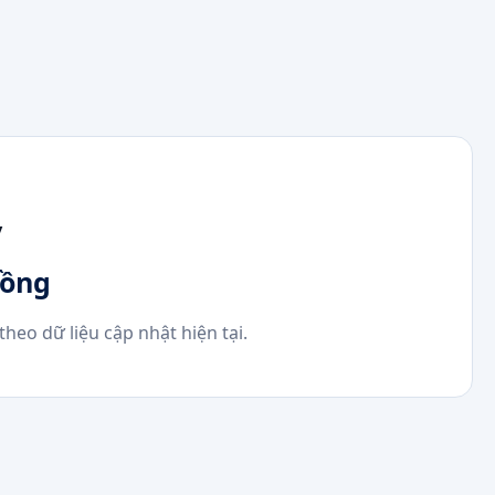
y
đồng
heo dữ liệu cập nhật hiện tại.