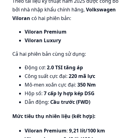
Theo tài liệu kỹ thuật năm 2025 được công bố
bởi nhà nhập khẩu chính hãng,
Volkswagen
Viloran
có hai phiên bản:
Viloran Premium
Viloran Luxury
Cả hai phiên bản cùng sử dụng:
Động cơ:
2.0 TSI tăng áp
Công suất cực đại:
220 mã lực
Mô-men xoắn cực đại:
350 Nm
Hộp số:
7 cấp ly hợp kép DSG
Dẫn động:
Cầu trước (FWD)
Mức tiêu thụ nhiên liệu (kết hợp):
Viloran Premium
:
9,21 lít/100 km