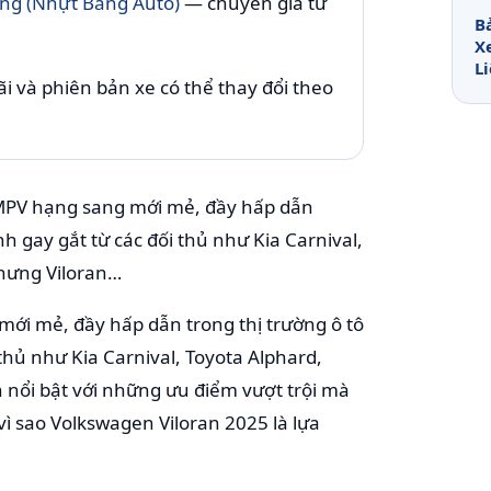
g (Nhựt Bằng Auto)
— chuyên gia tư
B
X
L
i và phiên bản xe có thể thay đổi theo
MPV hạng sang mới mẻ, đầy hấp dẫn
h gay gắt từ các đối thủ như Kia Carnival,
hưng Viloran…
ới mẻ, đầy hấp dẫn trong thị trường ô tô
thủ như Kia Carnival, Toyota Alphard,
 nổi bật với những ưu điểm vượt trội mà
vì sao Volkswagen Viloran 2025 là lựa