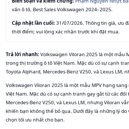
Biên soạn và kiểm chứng:
Phạm Nguyễn Nhựt Bằn
vấn ô tô, Best Sales Volkswagen 2024–2025.
Cập nhật lần cuối:
31/07/2026. Thông tin giá, ưu đã
thời điểm; vui lòng xác nhận trước khi đặt mua.
Trả lời nhanh:
Volkswagen Viloran 2025 là một mẫu 
trong thị trường ô tô Việt Nam. Mặc dù có sự cạnh tran
Toyota Alphard, Mercedes-Benz V250, và Lexus LM, n
Volkswagen Viloran 2025 là một mẫu MPV hạng sang m
Việt Nam. Mặc dù có sự cạnh tranh gay gắt từ các đối 
Mercedes-Benz V250, và Lexus LM, nhưng Viloran vẫn
khiến bạn không thể bỏ qua. Dưới đây là những lý do 
chọn tối ưu nhất cho bạn.