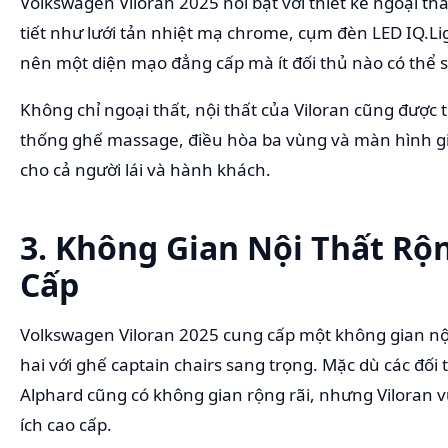
Volkswagen Viloran 2025 nổi bật với thiết kế ngoại thất
tiết như lưới tản nhiệt mạ chrome, cụm đèn LED IQ.Lig
nên một diện mạo đẳng cấp mà ít đối thủ nào có thể 
Không chỉ ngoại thất, nội thất của Viloran cũng được th
thống ghế massage, điều hòa ba vùng và màn hình giải 
cho cả người lái và hành khách.
3. Không Gian Nội Thất Rộn
Cấp
Volkswagen Viloran 2025 cung cấp một không gian nội 
hai với ghế captain chairs sang trọng. Mặc dù các đố
Alphard cũng có không gian rộng rãi, nhưng Viloran vư
ích cao cấp.