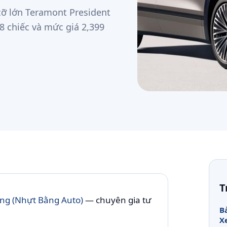
ỡ lớn Teramont President
88 chiếc và mức giá 2,399
T
g (Nhựt Bằng Auto)
— chuyên gia tư
B
X