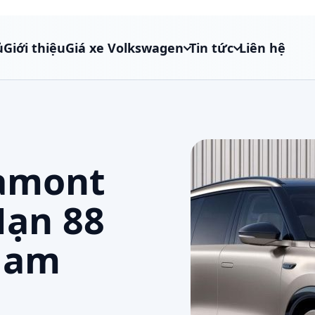
ủ
Giới thiệu
Giá xe Volkswagen
Tin tức
Liên hệ
amont
Hạn 88
 Nam