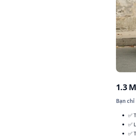
1.3 
Bạn chỉ
✅ T
✅ L
✅ T