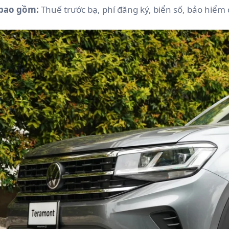
 bao gồm:
Thuế trước bạ, phí đăng ký, biển số, bảo hiểm