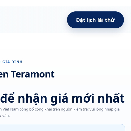
Đặt lịch lái thử
 GIA ĐÌNH
en Teramont
 để nhận giá mới nhất
 Việt Nam công bố công khai trên nguồn kiểm tra; vui lòng nhập giá
ư vấn.