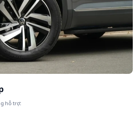
p
g hỗ trợ: