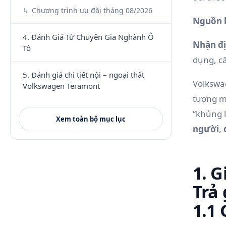
Chương trình ưu đãi tháng 08/2026
Nguồn 
4. Đánh Giá Từ Chuyên Gia Nghành Ô
Nhận đị
Tô
dụng, cấ
5. Đánh giá chi tiết nội – ngoại thất
Volkswa
Volkswagen Teramont
tượng mạ
“khủng l
Xem toàn bộ mục lục
người
,
1. 
Trả
1.1