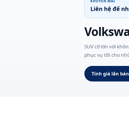
KHUYẾN MÃI
Liên hệ để n
Volksw
SUV cỡ lớn với khô
phục vụ tốt cho nh
Tính giá lăn bá