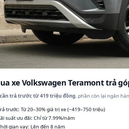
Mua xe Volkswagen Teramont trả gó
 cần trả trước từ 419 triệu đồng
, phần còn lại ngân hàn
rả trước: Từ 20–30% giá trị xe (~419–750 triệu)
ãi suất ưu đãi: Chỉ từ 7.99%/năm
hời gian vay: Lên đến 8 năm